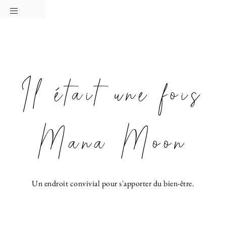
Passer
Passer
Passer
à
au
à
la
contenu
la
navigation
principal
barre
principale
latérale
Il était une fois
principale
Mana Moon
Un endroit convivial pour s'apporter du bien-être.