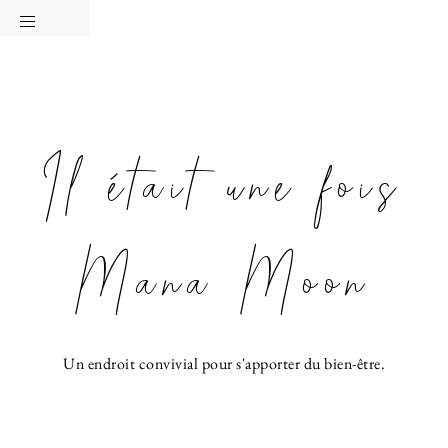
Passer
Passer
Passer
à
au
à
la
contenu
la
navigation
principal
barre
principale
latérale
Il était une fois
principale
Mana Moon
Un endroit convivial pour s'apporter du bien-être.