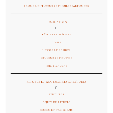
BRUMES, DIFFUSEURS ET HUILES PARFUMÉES
FUMIGATION
BÂTONS ET MÊCHES
CÔNES
HERBES ET RÉSINES
BRÛLEURS ET OUTILS
PORTE ENCENS
RITUELS ET ACCESSOIRES SPIRITUELS
PENDULES
OBJETS DE RITUELS
GRIGRI ET TALISMANS