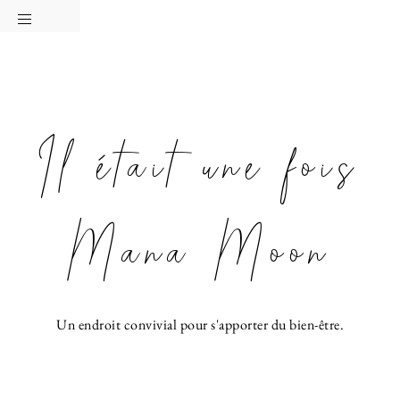
Passer
Passer
Passer
à
au
à
la
contenu
la
navigation
principal
barre
principale
latérale
Il était une fois
principale
Mana Moon
Un endroit convivial pour s'apporter du bien-être.