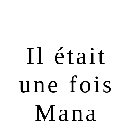
Passer
Passer
à
au
la
contenu
navigation
principal
principale
Il était
une fois
Mana