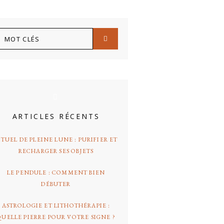
arre
OT
atérale
LÉS
rincipale
ARTICLES RÉCENTS
ITUEL DE PLEINE LUNE : PURIFIER ET
RECHARGER SES OBJETS
LE PENDULE : COMMENT BIEN
DÉBUTER
ASTROLOGIE ET LITHOTHÉRAPIE :
QUELLE PIERRE POUR VOTRE SIGNE ?