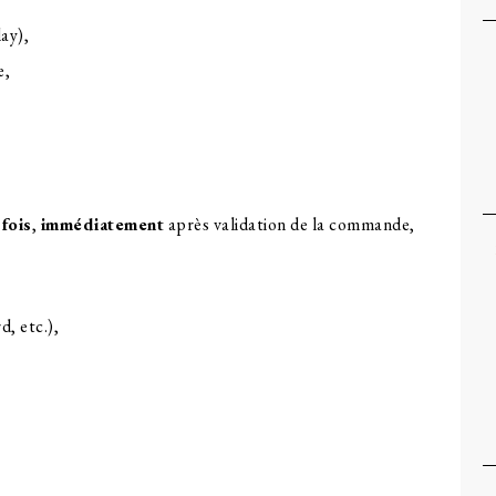
ay),
e,
 fois
,
immédiatement
après validation de la commande,
, etc.),