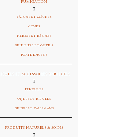
FUMIGATION
BÂTONS ET MÊCHES
CÔNES
HERBES ET RÉSINES
BRÛLEURS ET OUTILS
PORTE ENCENS
RITUELS ET ACCESSOIRES SPIRITUELS
PENDULES
OBJETS DE RITUELS
GRIGRI ET TALISMANS
PRODUITS NATURELS & SOINS