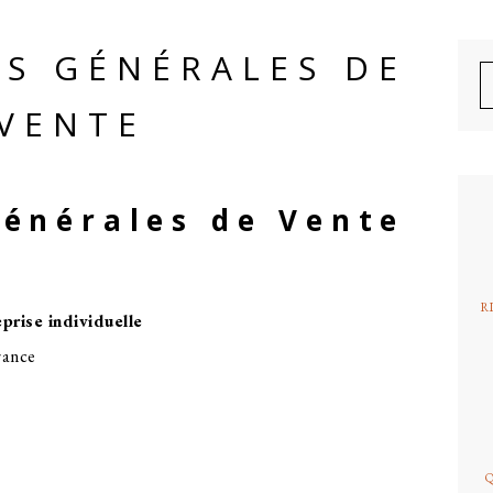
B
S GÉNÉRALES DE
M
l
C
VENTE
p
Générales de Vente
R
prise individuelle
rance