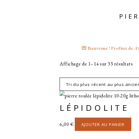
PIE
💌 Bienvenue ! Profitez de 
Tri
Affichage de 1–14 sur 33 résultats
du
pl
ré
au
LÉPIDOLITE
pl
an
6,00
€
AJOUTER AU PANIER