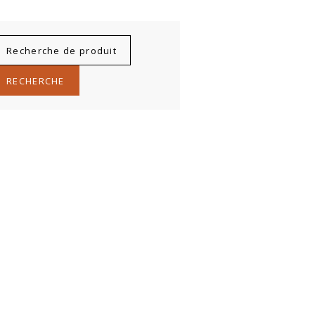
echerche
ur :
RECHERCHE