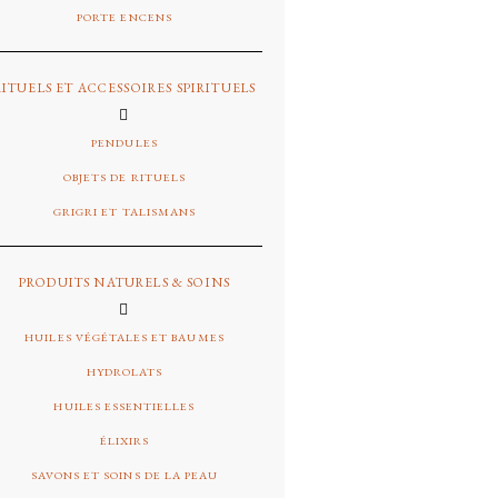
PORTE ENCENS
RITUELS ET ACCESSOIRES SPIRITUELS
PENDULES
OBJETS DE RITUELS
GRIGRI ET TALISMANS
PRODUITS NATURELS & SOINS
HUILES VÉGÉTALES ET BAUMES
HYDROLATS
HUILES ESSENTIELLES
ÉLIXIRS
SAVONS ET SOINS DE LA PEAU