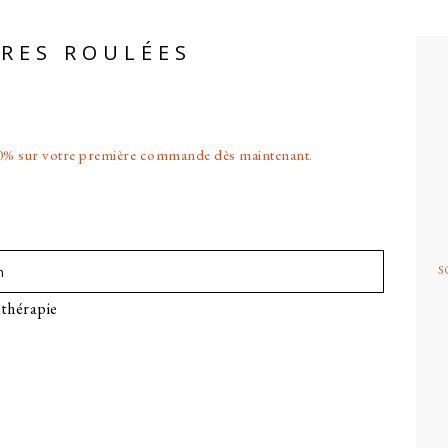
RRES ROULÉES
B
l
p
-10% sur votre première commande dès maintenant.
é
us
S
cent
us
cien