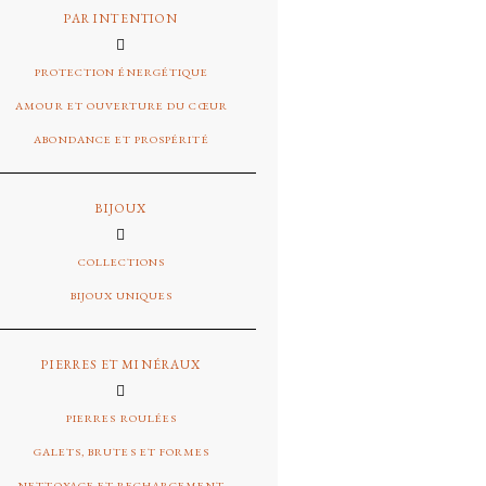
PAR INTENTION
PROTECTION ÉNERGÉTIQUE
AMOUR ET OUVERTURE DU CŒUR
ABONDANCE ET PROSPÉRITÉ
BIJOUX
COLLECTIONS
BIJOUX UNIQUES
PIERRES ET MINÉRAUX
PIERRES ROULÉES
GALETS, BRUTES ET FORMES
NETTOYAGE ET RECHARGEMENT