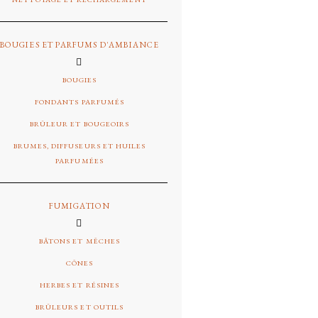
BOUGIES ET PARFUMS D'AMBIANCE
BOUGIES
FONDANTS PARFUMÉS
BRÛLEUR ET BOUGEOIRS
BRUMES, DIFFUSEURS ET HUILES
PARFUMÉES
FUMIGATION
BÂTONS ET MÊCHES
CÔNES
HERBES ET RÉSINES
BRÛLEURS ET OUTILS