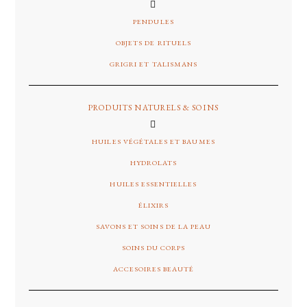
PENDULES
OBJETS DE RITUELS
GRIGRI ET TALISMANS
PRODUITS NATURELS & SOINS
HUILES VÉGÉTALES ET BAUMES
HYDROLATS
HUILES ESSENTIELLES
ÉLIXIRS
SAVONS ET SOINS DE LA PEAU
SOINS DU CORPS
ACCESOIRES BEAUTÉ