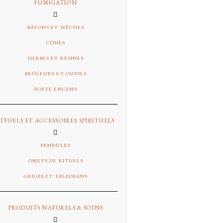
FUMIGATION
BÂTONS ET MÊCHES
CÔNES
HERBES ET RÉSINES
BRÛLEURS ET OUTILS
PORTE ENCENS
RITUELS ET ACCESSOIRES SPIRITUELS
PENDULES
OBJETS DE RITUELS
GRIGRI ET TALISMANS
PRODUITS NATURELS & SOINS