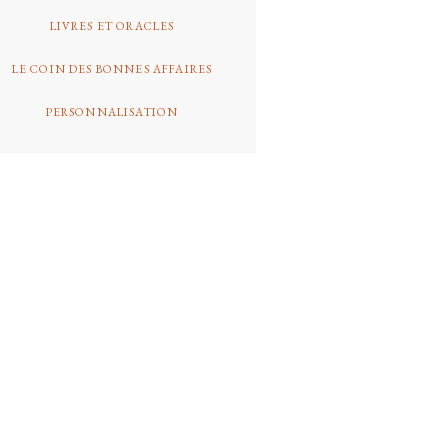
LIVRES ET ORACLES
LE COIN DES BONNES AFFAIRES
PERSONNALISATION