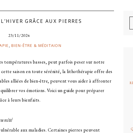
B
 L’HIVER GRÂCE AUX PIERRES
M
l
C
23/11/2024
p
APIE
,
BIEN-ÊTRE & MÉDITAION
ses températures basses, peut parfois peser sur notre
cette saison en toute sérénité, la lithothérapie offre des
tables alliées de bien-être, peuvent vous aider à affronter
R
équilibrer vos émotions. Voici un guide pour préparer
âce à leurs bienfaits.
munité
vulnérable aux maladies. Certaines pierres peuvent