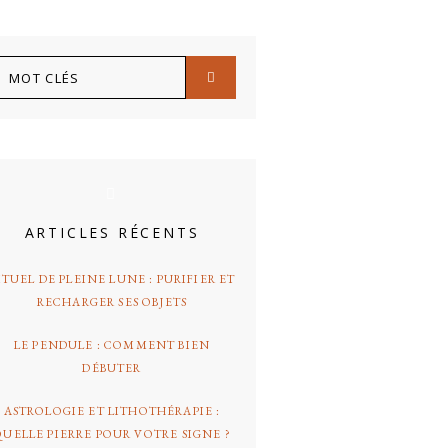
arre
OT
atérale
LÉS
rincipale
ARTICLES RÉCENTS
ITUEL DE PLEINE LUNE : PURIFIER ET
RECHARGER SES OBJETS
LE PENDULE : COMMENT BIEN
DÉBUTER
ASTROLOGIE ET LITHOTHÉRAPIE :
QUELLE PIERRE POUR VOTRE SIGNE ?