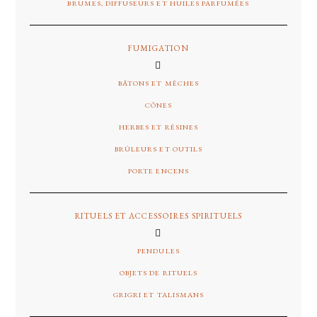
BRUMES, DIFFUSEURS ET HUILES PARFUMÉES
FUMIGATION
BÂTONS ET MÊCHES
CÔNES
HERBES ET RÉSINES
BRÛLEURS ET OUTILS
PORTE ENCENS
RITUELS ET ACCESSOIRES SPIRITUELS
PENDULES
OBJETS DE RITUELS
GRIGRI ET TALISMANS