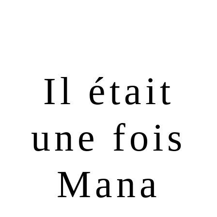
Passer
Passer
à
au
la
contenu
navigation
principal
principale
Il était
une fois
Mana