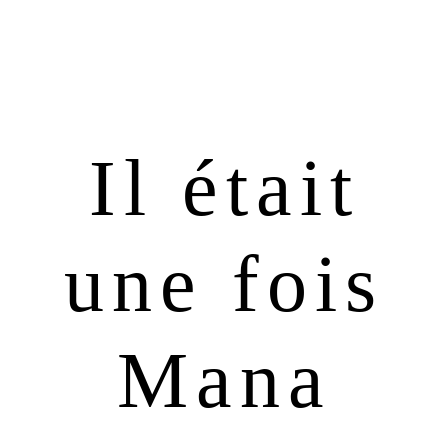
Passer
Passer
à
au
la
contenu
navigation
principal
principale
Il était
une fois
Mana