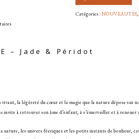
COLLECTION
FÉE
Catégories :
NOUVEAUTÉS
aires
ÉE – Jade & Péridot
 vivant, la légèreté du cœur et la magie que la nature dépose sur n
lle invite à retrouver son âme d’enfant, à s’émerveiller et à renouer 
la nature, les univers féeriques et les petits instants de bonheur, 