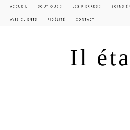
Passer
Passer
ACCUEIL
BOUTIQUE
LES PIERRES
SOINS É
à
au
AVIS CLIENTS
FIDÉLITÉ
CONTACT
la
contenu
navigation
principal
principale
Il ét