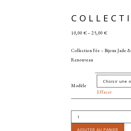
COLLECT
10,00
€
–
25,00
€
Collection Fée – Bijoux Jade 
Renouveau
Modèle
Effacer
quantité
de
AJOUTER AU PANIER