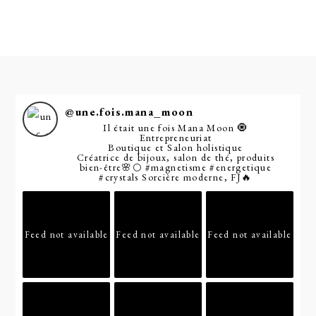
@
une.fois.mana_moon
Il était une fois Mana Moon 🧿
Entrepreneuriat
Boutique et Salon holistique
Créatrice de bijoux, salon de thé, produits
bien-être🌸🌕
#magnetisme
#energetique
#crystals
Sorcière moderne, FJ🔥
Feed not available
Feed not available
Feed not available