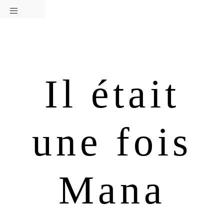
Passer
Passer
à
au
la
contenu
navigation
principal
principale
Il était
une fois
Mana