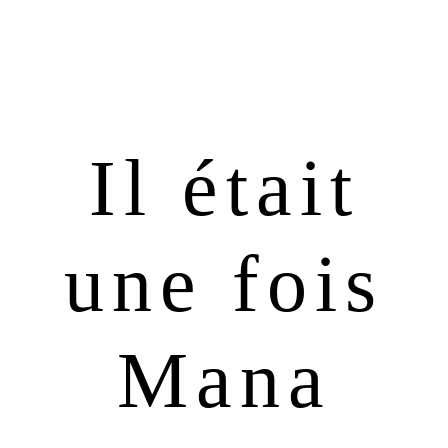
Passer
Passer
à
au
la
contenu
navigation
principal
principale
Il était
une fois
Mana