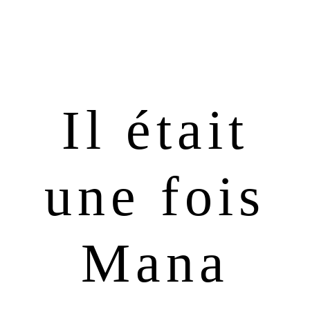
Passer
Passer
à
au
la
contenu
navigation
principal
principale
Il était
une fois
Mana