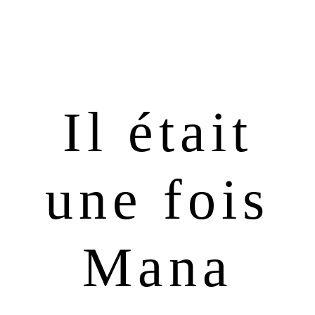
Passer
Passer
à
au
la
contenu
navigation
principal
principale
Il était
une fois
Mana