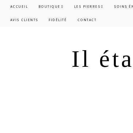
Passer
Passer
ACCUEIL
BOUTIQUE
LES PIERRES
SOINS É
à
au
AVIS CLIENTS
FIDÉLITÉ
CONTACT
la
contenu
navigation
principal
principale
Il ét