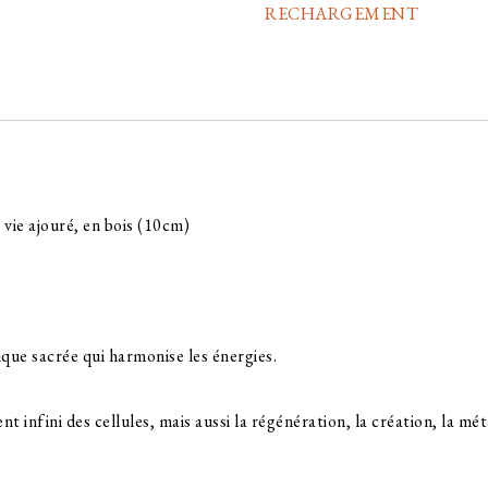
RECHARGEMENT
VIE
EN
BOIS
vie ajouré, en bois (10cm)
que sacrée qui harmonise les énergies.
nt infini des cellules, mais aussi la régénération, la création, la m