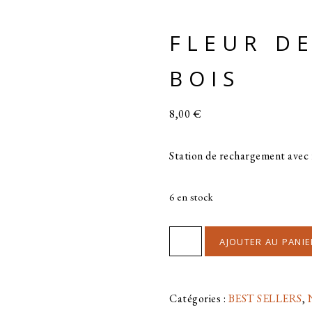
FLEUR DE
BOIS
8,00
€
Station de rechargement avec f
6 en stock
quantité
AJOUTER AU PANIE
de
FLEUR
Catégories :
BEST SELLERS
,
DE