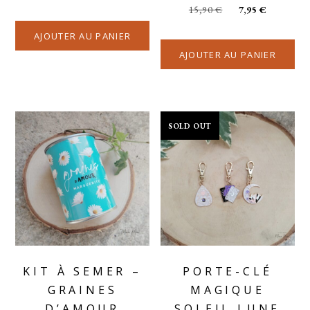
15,90
€
7,95
€
AJOUTER AU PANIER
AJOUTER AU PANIER
SOLD OUT
KIT À SEMER –
PORTE-CLÉ
GRAINES
MAGIQUE
D’AMOUR
SOLEIL LUNE