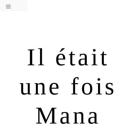
Passer
Passer
à
au
la
contenu
navigation
principal
principale
Il était
une fois
Mana