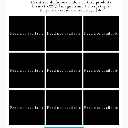
Créatrice de bijoux, salon de thé, produits
bien-être🌸🌕
#magnetisme
#energetique
#crystals
Sorcière moderne, FJ🔥
Feed not available
Feed not available
Feed not available
Feed not available
Feed not available
Feed not available
Feed not available
Feed not available
Feed not available