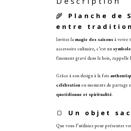
Description
SERVICE
"ROUE
🌾
Planche de S
DE
entre traditio
L'ANNÉE"
Invitez la
magie des saisons
à votre 
accessoire culinaire, c’est un
symbole 
finement gravé dans le bois, rappelle l
Grâce à son design à la fois
authentiq
célébration
ou moments de partage en 
quotidienne et spiritualité
.
🍞
Un objet sac
Que vous l’utilisiez pour présenter 