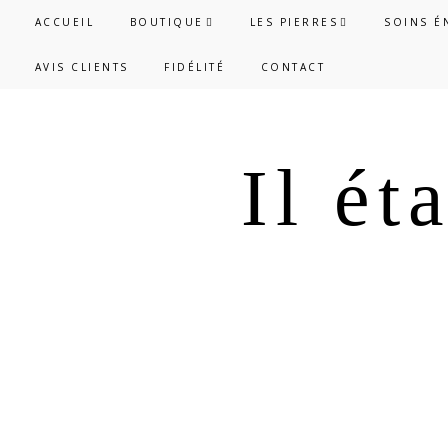
Passer
Passer
ACCUEIL
BOUTIQUE
LES PIERRES
SOINS É
à
au
AVIS CLIENTS
FIDÉLITÉ
CONTACT
la
contenu
navigation
principal
principale
Il ét