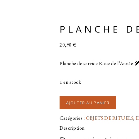
PLANCHE DE
20,90
€
Planche de service Roue de l’Année 🌾
1 en stock
quantité
AJOUTER AU PANIER
de
Catégories :
OBJETS DE RITUELS
,
D
PLANCHE
Description
DE