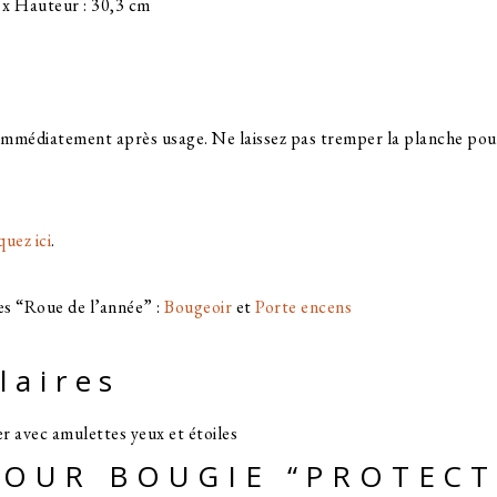
 x Hauteur : 30,3 cm
immédiatement après usage. Ne laissez pas tremper la planche pour 
quez ici
.
es “Roue de l’année” :
Bougeoir
et
Porte encens
laires
OUR BOUGIE “PROTECT