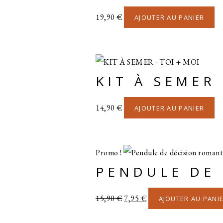
19,90
€
AJOUTER AU PANIER
KIT À SEMER 
14,90
€
AJOUTER AU PANIER
Promo !
PENDULE DE 
Le
Le
15,90
€
7,95
€
AJOUTER AU PANI
prix
prix