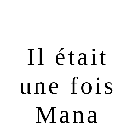
Passer
Passer
à
au
la
contenu
navigation
principal
principale
Il était
une fois
Mana