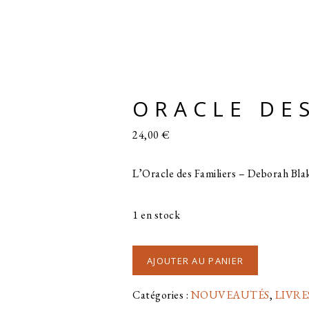
ORACLE DES
24,00
€
L’Oracle des Familiers – Deborah Blak
1 en stock
quantité
AJOUTER AU PANIER
de
Catégories :
NOUVEAUTÉS
,
LIVRE
ORACLE