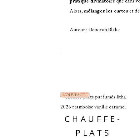
pratique divinatoire
que dans v
Alors,
mélangez les cartes
et dé
Auteur : Deborah Blake
NOUVEAUTÉ
CHAUFFE-
PLATS