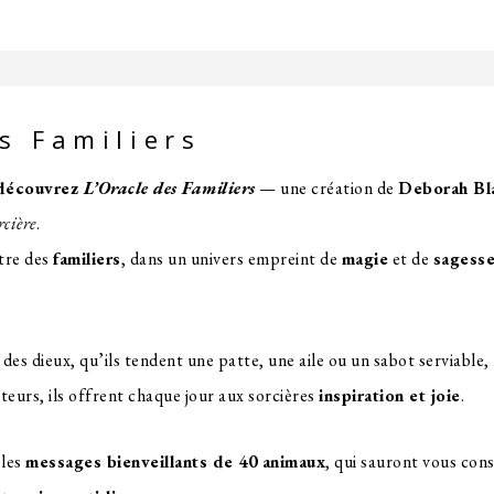
es Familiers
, découvrez
L’Oracle des Familiers
— une création de
Deborah Bl
rcière
.
ntre des
familiers
, dans un univers empreint de
magie
et de
sagess
des dieux, qu’ils tendent une patte, une aile ou un sabot serviable,
cteurs, ils offrent chaque jour aux sorcières
inspiration et joie
.
 les
messages bienveillants de 40 animaux
, qui sauront vous cons