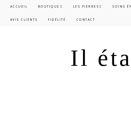
Passer
Passer
ACCUEIL
BOUTIQUE
LES PIERRES
SOINS É
à
au
AVIS CLIENTS
FIDÉLITÉ
CONTACT
la
contenu
navigation
principal
principale
Il ét