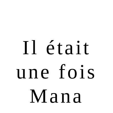
Passer
Passer
à
au
la
contenu
navigation
principal
principale
Il était
une fois
Mana