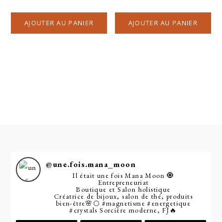
AJOUTER AU PANIER
AJOUTER AU PANIER
@
une.fois.mana_moon
Il était une fois Mana Moon 🧿
Entrepreneuriat
Boutique et Salon holistique
Créatrice de bijoux, salon de thé, produits
bien-être🌸🌕
#magnetisme
#energetique
#crystals
Sorcière moderne, FJ🔥