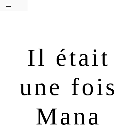
Passer
Passer
à
au
la
contenu
navigation
principal
principale
Il était
une fois
Mana