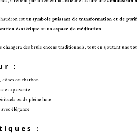
nde, il retient parfaitement la chaleur et assure une
combustion 
 chaudron est un
symbole puissant de transformation et de purif
ration ésotérique
ou un
espace de méditation
.
 changera des brûle encens traditionnels, tout en ajoutant une
to
ur :
s, cônes ou charbon
e et apaisante
rituels ou de pleine lune
 avec élégance
tiques :