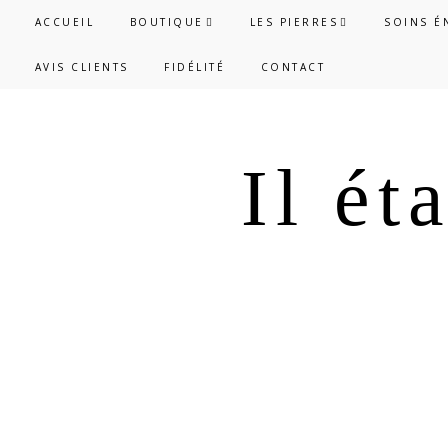
Passer
Passer
ACCUEIL
BOUTIQUE
LES PIERRES
SOINS É
à
au
AVIS CLIENTS
FIDÉLITÉ
CONTACT
la
contenu
navigation
principal
principale
Il ét