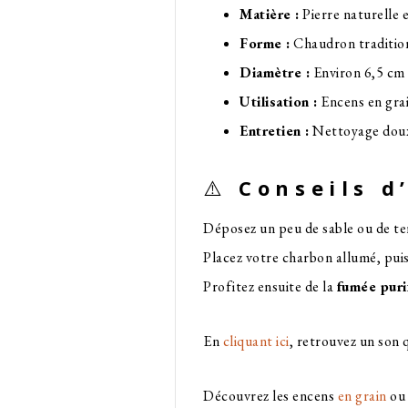
Matière :
Pierre naturelle e
Forme :
Chaudron traditio
Diamètre :
Environ 6,5 cm
Utilisation :
Encens en grai
Entretien :
Nettoyage doux 
⚠️
Conseils d’
Déposez un peu de sable ou de ter
Placez votre charbon allumé, puis
Profitez ensuite de la
fumée puri
En
cliquant ici
, retrouvez un son
Découvrez les encens
en grain
ou 