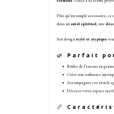
résineux
. Grâce à sa forme profo
Plus qu’un simple accessoire, ce
dans un
autel spirituel
, une
déco
Son design
stylé et atypique
vous
🌿
Parfait po
Brûler de l’encens en grain
Créer une ambiance mystiqu
Accompagner vos rituels spi
Décorer votre espace sacré
📏
Caractéris