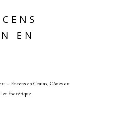
NCENS
N EN
rre – Encens en Grains, Cônes ou
l et Ésotérique