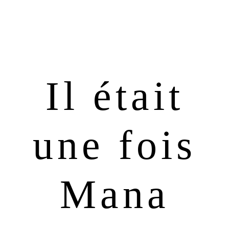
Passer
Passer
à
au
la
contenu
navigation
principal
principale
Il était
une fois
Mana