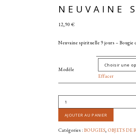
NEUVAINE S
12,90
€
Neuvaine spirituelle 9 jours – Bougie
Modèle
Effacer
quantité
de
AJOUTER AU PANIER
NEUVAINE
SPIRITUELLE
Catégories :
BOUGIES
,
OBJETS DE 