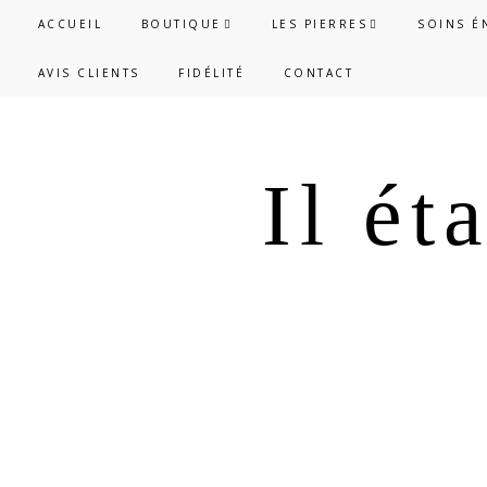
Passer
Passer
ACCUEIL
BOUTIQUE
LES PIERRES
SOINS É
à
au
AVIS CLIENTS
FIDÉLITÉ
CONTACT
la
contenu
navigation
principal
principale
Il ét