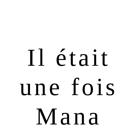
Passer
Passer
à
au
la
contenu
navigation
principal
principale
Il était
une fois
Mana