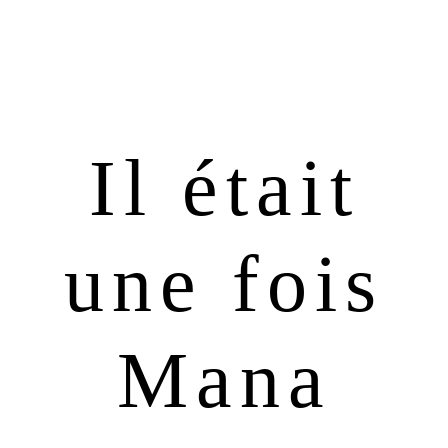
Passer
Passer
à
au
la
contenu
navigation
principal
principale
Il était
une fois
Mana