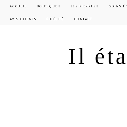
Passer
Passer
ACCUEIL
BOUTIQUE
LES PIERRES
SOINS É
à
au
AVIS CLIENTS
FIDÉLITÉ
CONTACT
la
contenu
navigation
principal
principale
Il ét