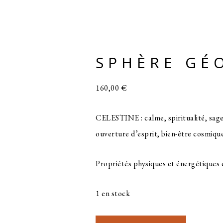
SPHÈRE GÉ
160,00
€
CELESTINE : calme, spiritualité, sagess
ouverture d’esprit, bien-être cosmiqu
Propriétés physiques et énergétiques 
1 en stock
quantité