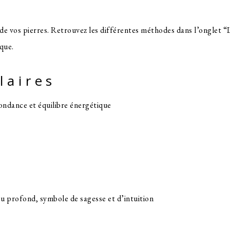
de vos pierres. Retrouvez les différentes méthodes dans l’onglet “L
ique.
laires
oduit
sieurs
iations.