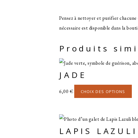
Pensez à nettoyer et purifier chacune 
nécessaire est disponible dans la bout
Produits simi
JADE
Ce
6,00
€
CHOIX DES OPTIONS
pr
a
plu
LAPIS LAZULI
var