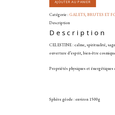
AJOUTER AU PANIER
de
Catégorie :
GALETS, BRUTES ET 
SPHÈRE
Description
GÉODE
Description
CÉLESTINE
CELESTINE : calme, spiritualité, sagess
ouverture d’esprit, bien-être cosmiqu
Propriétés physiques et énergétiques 
Sphère géode : environ 1500g