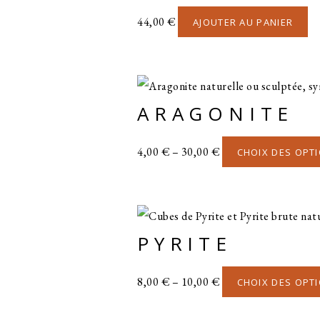
Le
44,00
€
AJOUTER AU PANIER
op
pe
êtr
cho
ARAGONITE
su
la
4,00
€
–
30,00
€
CHOIX DES OPT
pa
du
pr
PYRITE
8,00
€
–
10,00
€
CHOIX DES OPT