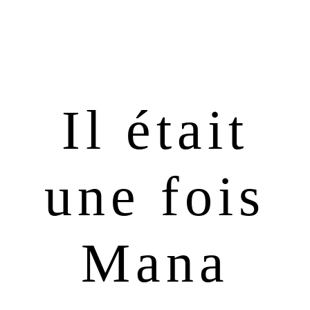
Passer
Passer
à
au
la
contenu
navigation
principal
principale
Il était
une fois
Mana