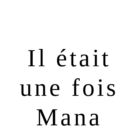
Passer
Passer
à
au
la
contenu
navigation
principal
principale
Il était
une fois
Mana