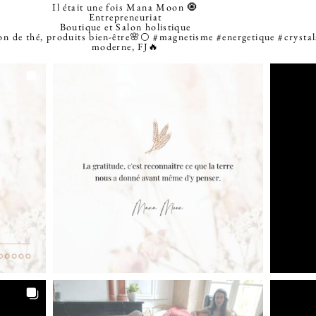
Il était une fois Mana Moon 🧿
Entrepreneuriat
Boutique et Salon holistique
lon de thé, produits bien-être🌸🌕
#magnetisme
#energetique
#crystal
moderne, FJ🔥