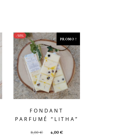
-50%
PROMO !
FONDANT
PARFUMÉ “LITHA”
8,00
€
4,00
€