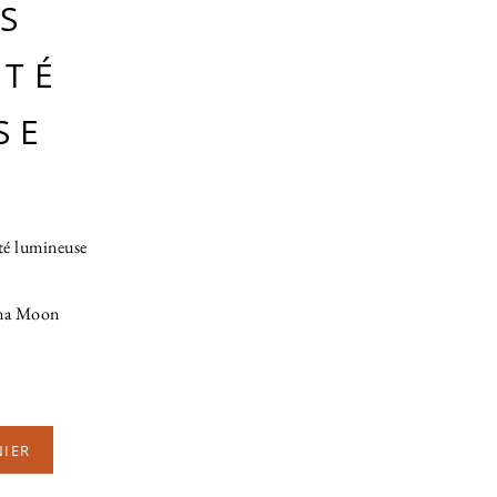
S
ITÉ
SE
té lumineuse
Mana Moon
NIER