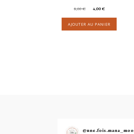
8,00
€
4,00
€
AJOUTER AU PANIER
@
une.fois.mana_mo