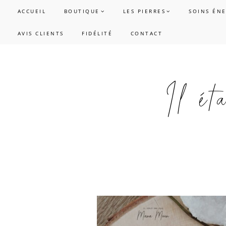
Passer
Passer
ACCUEIL
BOUTIQUE
LES PIERRES
SOINS ÉN
à
au
AVIS CLIENTS
FIDÉLITÉ
CONTACT
la
contenu
navigation
principal
principale
Il é