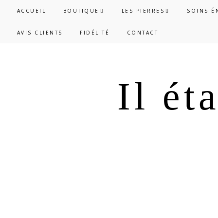
Passer
Passer
ACCUEIL
BOUTIQUE
LES PIERRES
SOINS É
à
au
AVIS CLIENTS
FIDÉLITÉ
CONTACT
la
contenu
navigation
principal
principale
Il ét