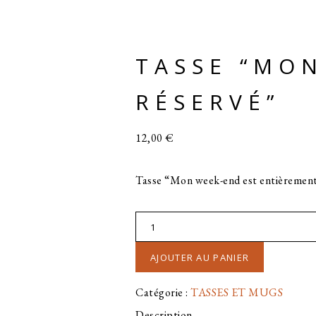
TASSE “MO
RÉSERVÉ”
12,00
€
Tasse “Mon week-end est entièrement
quantité
de
AJOUTER AU PANIER
TASSE
"MON
Catégorie :
TASSES ET MUGS
WEEK-
Description