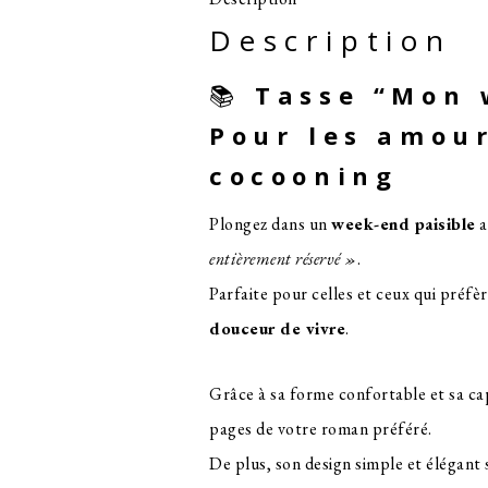
END
Description
EST
📚
Tasse “Mon 
ENTIÈREMENT
Pour les amou
RÉSERVÉ"
cocooning
Plongez dans un
week-end paisible
a
entièrement réservé »
.
Parfaite pour celles et ceux qui préfè
douceur de vivre
.
Grâce à sa forme confortable et sa ca
pages de votre roman préféré.
De plus, son design simple et élégant