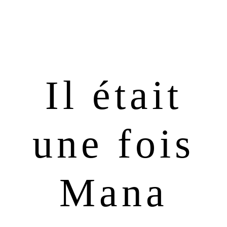
Passer
Passer
à
au
la
contenu
navigation
principal
principale
Il était
une fois
Mana