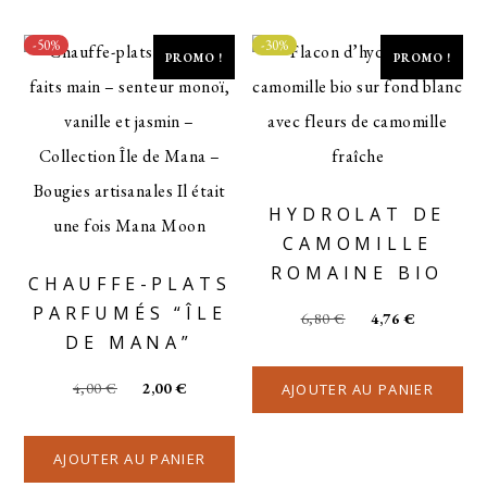
-50%
-30%
PROMO !
PROMO !
HYDROLAT DE
CAMOMILLE
ROMAINE BIO
CHAUFFE-PLATS
PARFUMÉS “ÎLE
6,80
€
4,76
€
DE MANA”
4,00
€
2,00
€
AJOUTER AU PANIER
AJOUTER AU PANIER