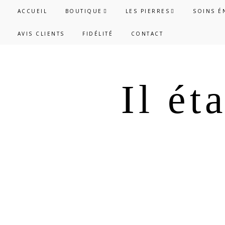
Passer
Passer
ACCUEIL
BOUTIQUE
LES PIERRES
SOINS É
à
au
AVIS CLIENTS
FIDÉLITÉ
CONTACT
la
contenu
navigation
principal
principale
Il ét