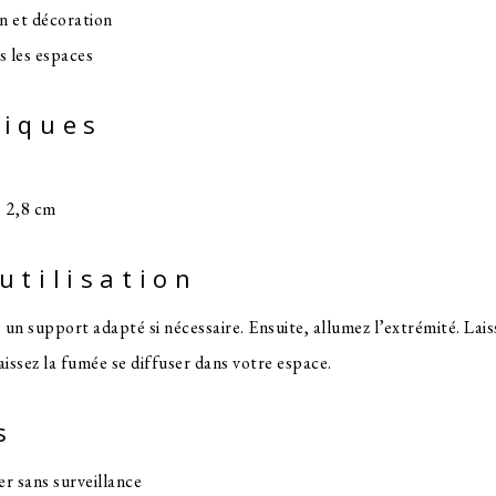
on et décoration
s les espaces
tiques
× 2,8 cm
’utilisation
un support adapté si nécessaire. Ensuite, allumez l’extrémité. Lai
aissez la fumée se diffuser dans votre espace.
s
er sans surveillance