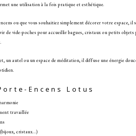
et une utilisation à la fois pratique et esthétique.
encens ou que vous souhaitiez simplement décorer votre espace, il 
rvir de vide-poches pour accueillir bagues, cristaux ou petits objets 
.
t, un autel ou un espace de méditation, il diffuse une énergie douce
otidien.
Porte-Encens Lotus
’harmonie
ment travaillée
ens
 (bijoux, cristaux…)