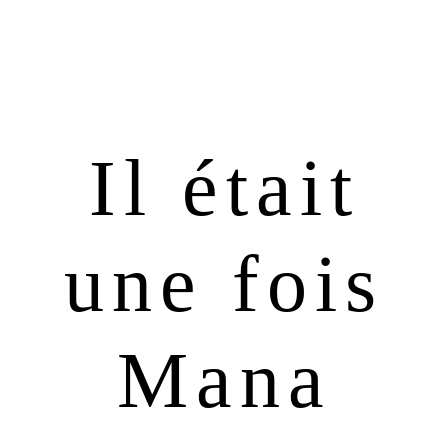
Passer
Passer
à
au
la
contenu
navigation
principal
principale
Il était
une fois
Mana