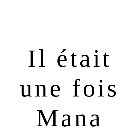
Passer
Passer
à
au
la
contenu
navigation
principal
principale
Il était
une fois
Mana