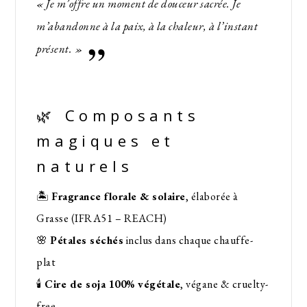
« Je m’offre un moment de douceur sacrée. Je
m’abandonne à la paix, à la chaleur, à l’instant
présent. »
🌿 Composants
magiques et
naturels
🏝️
Fragrance florale & solaire
, élaborée à
Grasse (IFRA51 – REACH)
🌸
Pétales séchés
inclus dans chaque chauffe-
plat
🕯️
Cire de soja 100% végétale
, végane & cruelty-
free