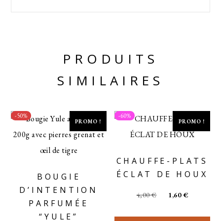
PRODUITS
SIMILAIRES
-50%
-60%
PROMO !
PROMO !
CHAUFFE-PLATS
ÉCLAT DE HOUX
BOUGIE
D’INTENTION
4,00
€
1,60
€
PARFUMÉE
“YULE”