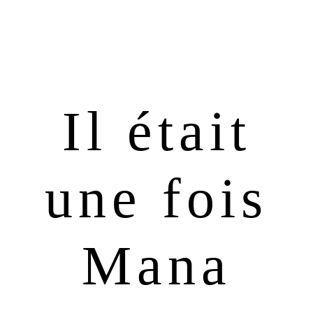
Passer
Passer
à
au
la
contenu
navigation
principal
principale
Il était
une fois
Mana