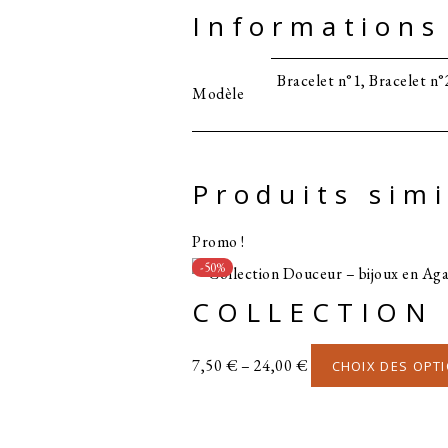
Informations
Bracelet n°1, Bracelet n°2
Modèle
Produits simi
Promo !
-50%
COLLECTION
7,50
€
–
24,00
€
CHOIX DES OPT