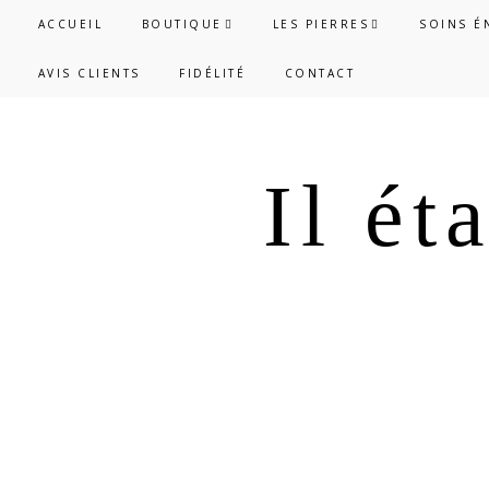
Passer
Passer
ACCUEIL
BOUTIQUE
LES PIERRES
SOINS É
à
au
AVIS CLIENTS
FIDÉLITÉ
CONTACT
la
contenu
navigation
principal
principale
Il ét