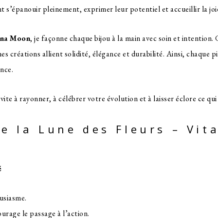
nt s’épanouir pleinement, exprimer leur potentiel et accueillir la joi
Mana Moon
, je façonne chaque bijou à la main avec soin et intention. 
mes créations allient solidité, élégance et durabilité. Ainsi, chaque p
ance.
vite à rayonner, à célébrer votre évolution et à laisser éclore ce qu
de la Lune des Fleurs – Vita
é
ousiasme.
ourage le passage à l’action.